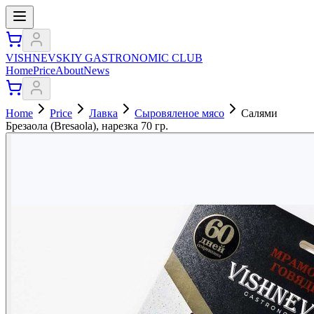
VISHNEVSKIY GASTRONOMIC CLUB
Home
Price
About
News
Home
Price
Лавка
Сыровяленое мясо
Салями
Брезаола (Bresaola), нарезка 70 гр.