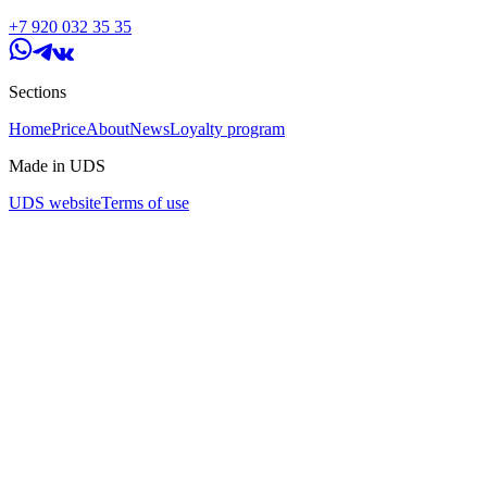
+7 920 032 35 35
Sections
Home
Price
About
News
Loyalty program
Made in UDS
UDS website
Terms of use