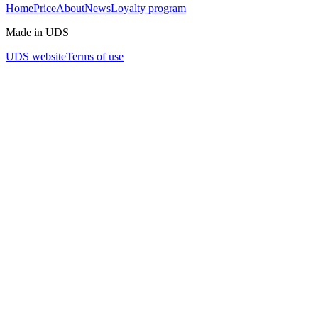
Home
Price
About
News
Loyalty program
Не упустите возможность расширить свои кулинарные
Made in UDS
горизонты! Подарите себе и своим близким незабываемый
вечер в нашем клубе. Места ограничены, поэтому бронируйте
UDS website
Terms of use
билеты прямо сейчас!
📞 Контакты для регистрации: +7 920 032 35 35
🌐 Купить билет:
https://vishgastro.club
Мы ждем вас!