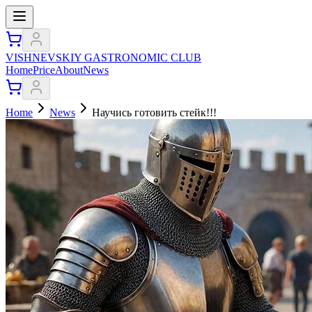
VISHNEVSKIY GASTRONOMIC CLUB
Home
Price
About
News
Home
News
Научись готовить стейк!!!