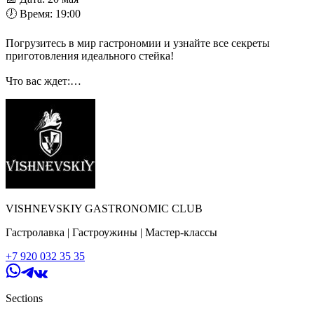
🕖 Время: 19:00
Погрузитесь в мир гастрономии и узнайте все секреты
приготовления идеального стейка!
Что вас ждет:
- Увлекательная теоретическая часть с раскрытием всех
нюансов.
- Практика, где вы сможете применить полученные знания и
навыки.
- Дегустация отличных блюд, приготовленных вами and
вашим шефом!
Меню вечера:
🍖 Татаки из говядины
🥩 Стейк Стриплойн
VISHNEVSKIY GASTRONOMIC CLUB
🌽 Овощи на гриле
🥓 Дегустация нашей фирменной салями
Гастролавка | Гастроужины | Мастер-классы
🍰 Десерт от шефа
+7 920 032 35 35
🥂 Один напиток на выбор
Продолжительность мероприятия: 2,5-3 часа.
Sections
💰 Стоимость билета - 5 500 руб. (для 1 персоны)